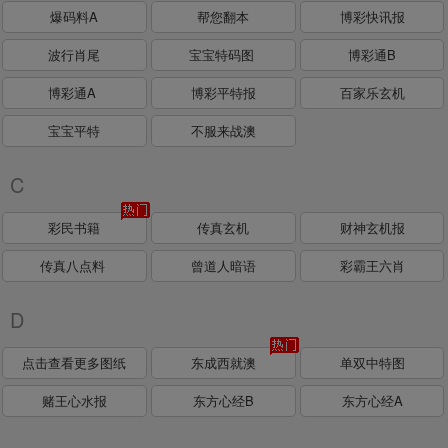
爆码料A
帮您翻本
博彩快讯报
波行肖尾
宝宝特码图
博彩通B
博彩通A
博彩平特报
百家乐玄机
宝宝平特
不服来战澳
C
彩民书籍
传真玄机
财神玄机报
传真八点料
曾道人暗语
彩霸王六肖
D
点击查看更多图纸
东成西就澳
单双中特图
赌王心水报
东方心经B
东方心经A