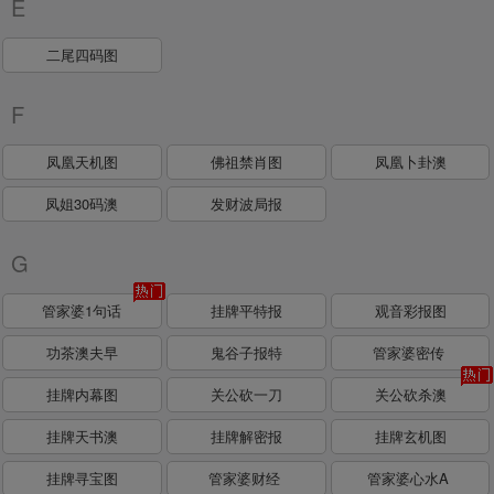
E
二尾四码图
F
凤凰天机图
佛祖禁肖图
凤凰卜卦澳
凤姐30码澳
发财波局报
G
管家婆1句话
挂牌平特报
观音彩报图
功茶澳夫早
鬼谷子报特
管家婆密传
挂牌内幕图
关公砍一刀
关公砍杀澳
挂牌天书澳
挂牌解密报
挂牌玄机图
挂牌寻宝图
管家婆财经
管家婆心水A