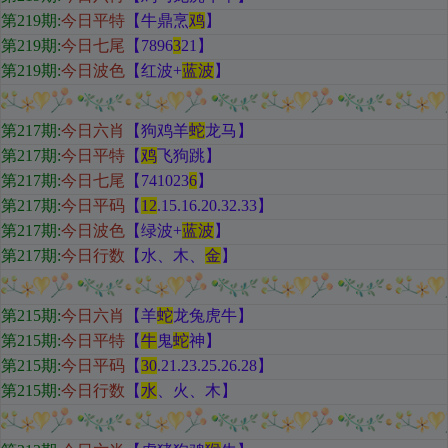
第219期:
今日平特
【牛鼎烹
鸡
】
第219期:
今日七尾
【7896
3
21
】
第219期:
今日波色
【红
波+
蓝波
】
第217期
:
今日六肖
【狗鸡羊
蛇
龙马
】
第217期:
今日平特
【
鸡
飞狗跳
】
第217期:
今日七尾
【741023
6
】
第217期:
今日平码
【
12
.15.16.20.32.33
】
第217期:
今日波色
【绿
波+
蓝波
】
第217期:
今日行数
【水
、木、
金
】
第215期
:
今日六肖
【羊
蛇
龙兔虎牛
】
第215期:
今日平特
【
牛
鬼
蛇
神
】
第215期:
今日平码
【
30
.21.23.25.26.28
】
第215期:
今日行数
【
水
、火、木
】