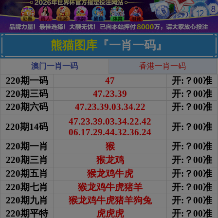
熊猫图库
『一肖一码』
澳门一肖一码
香港一肖一码
220期一码
47
开:？00准
220期三码
47.23.39
开:？00准
220期六码
47.23.39.03.34.22
开:？00准
47.23.39.03.34.22.42
220期14码
开:？00准
06.17.29.44.32.36.24
220期一肖
猴
开:？00准
220期三肖
猴龙鸡
开:？00准
220期五肖
猴龙鸡牛虎
开:？00准
220期七肖
猴龙鸡牛虎猪羊
开:？00准
220期九肖
猴龙鸡牛虎猪羊狗兔
开:？00准
220期平特
虎虎虎
开:？00准