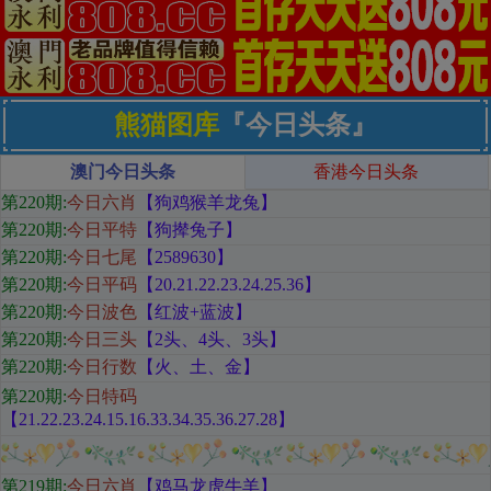
熊猫图库
『今日头条』
澳门今日头条
香港今日头条
第220期
:
今日六肖
【狗鸡猴羊龙兔
】
第220期:
今日平特
【狗撵兔子
】
第220期:
今日七尾
【2589630
】
第220期:
今日平码
【
20.21.22.23.24.25.36
】
第220期:
今日波色
【红
波+蓝波
】
第220期:
今日三头
【
2头、4头、3头
】
第220期:
今日行数
【火
、土、金
】
第220期:
今日特码
【21.22.23.24.15.16.33.34.35.36.27.28
】
第219期
:
今日六肖
【鸡马龙虎牛羊
】