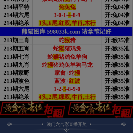
214期平特
兔兔兔
开:兔04准
214期
六尾
3-0-1-
4
-8-9
开:兔04准
214期绝杀
3头,6尾,红双,羊肖,木行
开:兔04准
熊猫图库 598033k.com 请拿笔记好
213期三肖
蛇
猴
猪
开:猴35准
213期五肖
蛇
猴
猪鸡兔
开:猴35准
213期七肖
蛇
猴
猪鸡兔羊狗
开:猴35准
213期九肖
蛇
猴
猪鸡兔羊狗马龙
开:猴35准
213期家野
家禽+蛇
猴
开:猴35准
213期波色
蓝波+
红波
开:猴35准
213期
六尾
1-2-
5
-8-9-0
开:猴35准
213期绝杀
4头,2尾,绿双,牛肖,土行
开:猴35准
澳门六合彩直播开奖