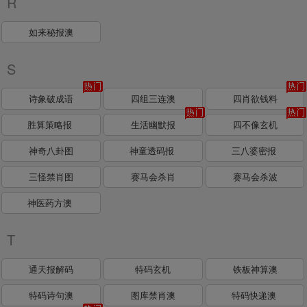
R
如来秘报澳
S
诗象破成语
四组三连澳
四肖欲钱料
胜算策略报
生活幽默报
四不像玄机
神奇八卦图
神童透码报
三八婆密报
三怪禁肖图
赛马会杀肖
赛马会杀波
神医药方澳
T
通天报解码
特码玄机
铁板神算澳
特码诗句澳
图库禁肖澳
特码快递澳