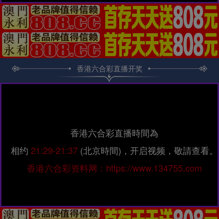
香港六合彩直播开奖
香港六合彩直播時間為
相约
21:29-21:37
(北京時間)，开启视频，敬請查看。
香港六合彩资料网：https://www.134755.com