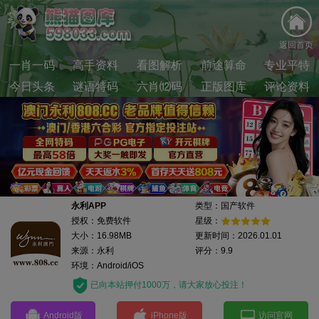
返回首页
一肖一码
高手资料
看图解析
前途算命
专业平特
今日头条
谜语特码
六肖⑿码
正版图库
评论资料
永利APP
类型：国产软件
授权：免费软件
星级：
大小：16.98MB
更新时间：2026.01.01
来源：永利
评分：9.9
环境：Android/iOS
已向本站押付1000万，请大家放心投注！
Android版
iPhone版
访问官网