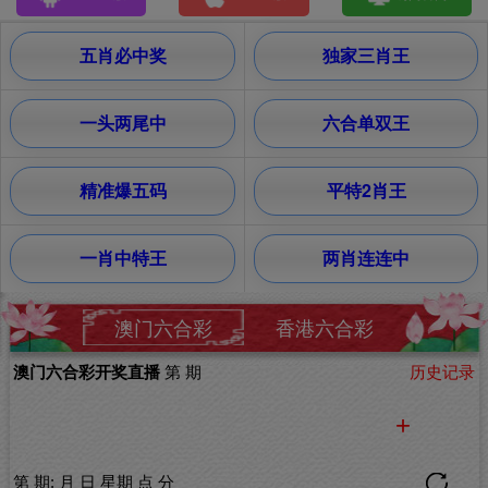
五肖必中奖
独家三肖王
一头两尾中
六合单双王
精准爆五码
平特2肖王
一肖中特王
两肖连连中
澳门六合彩
香港六合彩