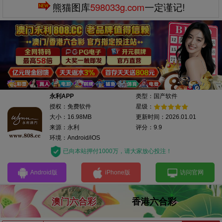
熊猫图库
598033g.com
一定谨记!
永利APP
类型：国产软件
授权：免费软件
星级：
大小：16.98MB
更新时间：2026.01.01
来源：永利
评分：9.9
环境：Android/iOS
已向本站押付1000万，请大家放心投注！
Android版
iPhone版
访问官网
澳门六合彩
香港六合彩