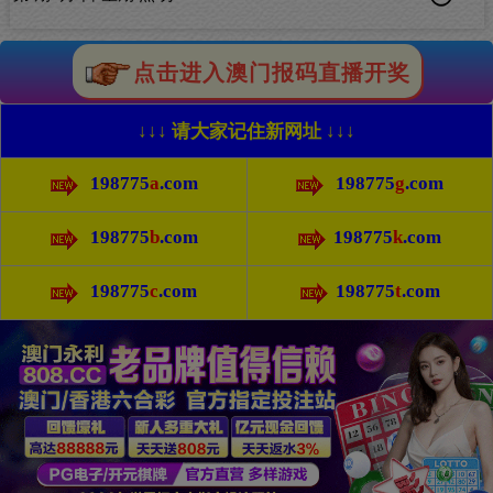
点击进入澳门报码直播开奖
↓↓↓ 请大家记住新网址 ↓↓↓
198775
a
.com
198775
g
.com
198775
b
.com
198775
k
.com
198775
c
.com
198775
t
.com