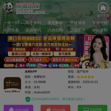
返回首页
一肖一码
高手资料
看图解析
前途算命
专业平特
今日头条
谜语特码
六肖⑿码
正版图库
评论资料
永利APP
类型：国产软件
授权：免费软件
星级：
大小：16.98MB
更新时间：2026.01.01
来源：永利
评分：9.9
环境：Android/iOS
已向本站押付1000万，请大家放心投注！
Android版
iPhone版
访问官网