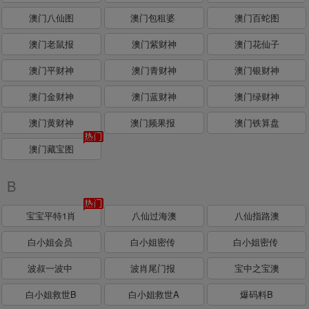
澳门八仙图
澳门包租婆
澳门百蛇图
澳门老鼠报
澳门紫财神
澳门花仙子
澳门平财神
澳门青财神
澳门银财神
澳门金财神
澳门蓝财神
澳门绿财神
澳门黄财神
澳门频果报
澳门铁算盘
澳门藏宝图
B
宝宝平特1肖
八仙过海澳
八仙指路澳
白小姐会员
白小姐密传
白小姐密传
波叔一波中
波肖尾门报
宝中之宝澳
白小姐救世B
白小姐救世A
爆码料B