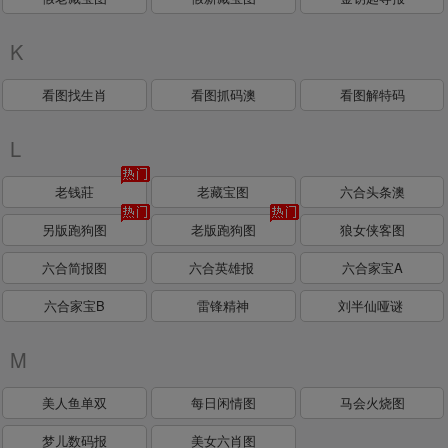
K
看图找生肖
看图抓码澳
看图解特码
L
老钱莊
老藏宝图
六合头条澳
另版跑狗图
老版跑狗图
狼女侠客图
六合简报图
六合英雄报
六合家宝A
六合家宝B
雷锋精神
刘半仙哑谜
M
美人鱼单双
每日闲情图
马会火烧图
梦儿数码报
美女六肖图