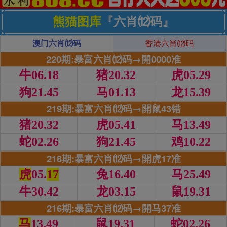
熊猫图库
『六肖⑿码』
澳门六肖⑿码
香港六肖⑿码
220期:暴富六肖⑿码→開0000准
牛06.18
猪20.32
虎05.29
狗21.45
马01.13
龙15.39
219期:暴富六肖⑿码→開鼠43错
猪20.32
虎05.41
马13.49
蛇02.26
狗21.45
鸡10.22
218期:暴富六肖⑿码→開虎17准
虎
05.
17
兔16.40
马25.49
牛30.42
龙03.15
鼠19.31
216期:暴富六肖⑿码→開马37准
马
13.49
鼠19.31
蛇02.26