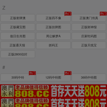
Z
正版射牌澳
正版四不像
正版澳门传真
正版藏宝图
正版挂牌图
正版财神报
值日生肖图
周公解梦A
庄家吃码图
正版通天报
抓码王
正版天线宝
正版2800信封
#
30码中特
12码中特图
36码中特图