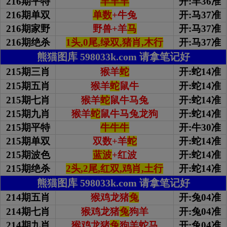
216期平特
羊羊羊
开:羊36准
216期单双
单数
+牛兔
开:马37准
216期家野
野兽+羊
马
开:马37准
216期绝杀
1头,0尾,绿双,猪肖,木行
开:马37准
熊猫图库 598033k.com 请拿笔记好
215期三肖
猴羊
蛇
开:蛇14准
215期五肖
猴羊
蛇
鼠牛
开:蛇14准
215期七肖
猴羊
蛇
鼠牛马兔
开:蛇14准
215期九肖
猴羊
蛇
鼠牛马兔龙狗
开:蛇14准
215期平特
牛牛牛
开:牛30准
215期单双
双数+羊
蛇
开:蛇14准
215期波色
蓝波
+红波
开:蛇14准
215期绝杀
2头,2尾,红双,鸡肖,土行
开:蛇14准
熊猫图库 598033k.com 请拿笔记好
214期五肖
猴鸡龙猪
兔
开:兔04准
214期七肖
猴鸡龙猪
兔
狗羊
开:兔04准
214期九肖
猴鸡龙猪
兔
狗羊蛇马
开:兔04准