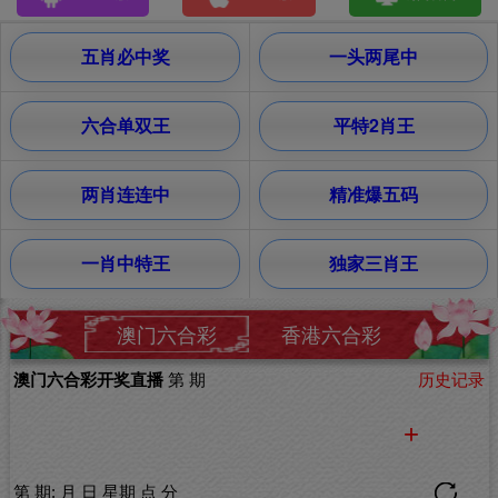
五肖必中奖
一头两尾中
六合单双王
平特2肖王
两肖连连中
精准爆五码
一肖中特王
独家三肖王
澳门六合彩
香港六合彩