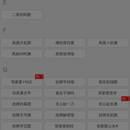
E
二尾四码图
F
凤凰天机图
佛祖禁肖图
凤凰卜卦澳
凤姐30码澳
发财波局报
G
管家婆1句话
挂牌平特报
观音彩报图
功茶澳夫早
鬼谷子报特
管家婆密传
挂牌内幕图
关公砍一刀
关公砍杀澳
挂牌天书澳
挂牌解密报
挂牌玄机图
挂牌寻宝图
管家婆财经
管家婆心水A