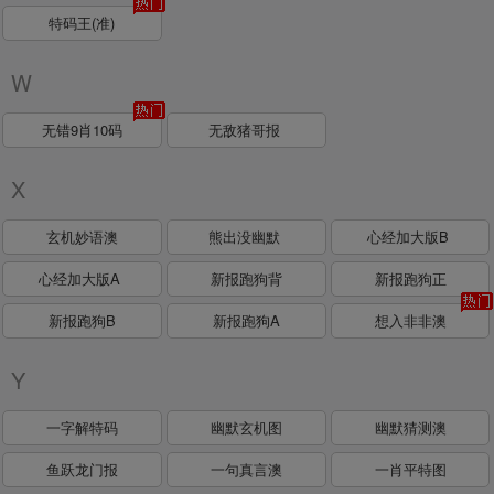
特码王(准)
W
无错9肖10码
无敌猪哥报
X
玄机妙语澳
熊出没幽默
心经加大版B
心经加大版A
新报跑狗背
新报跑狗正
新报跑狗B
新报跑狗A
想入非非澳
Y
一字解特码
幽默玄机图
幽默猜测澳
鱼跃龙门报
一句真言澳
一肖平特图