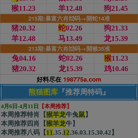
猴11.23
羊12.48
狗21.45
215期:暴富六肖⑿码→開蛇14准
猪20.32
蛇
02.26
狗21.33
羊12.48
马13.49
龙15.39
213期:暴富六肖⑿码→開猴35准
兔04.16
蛇02.26
猴
11.23
猪20.32
龙15.39
鸡10.46
好料尽在
198775a.com
熊猫图库
『推荐周特码』
4月6日-4月11日
【本周推荐】
本周推荐特肖【
猴羊龙
牛兔
鼠
】
本周推荐四肖【
猴
羊
龙
牛】
本周推荐八码【
11
.35.
12
.36.03.15.30.42】