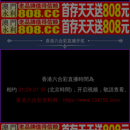
香港六合彩直播开奖
香港六合彩直播時間為
相约
21:29-21:37
(北京時間)，开启视频，敬請查看。
香港六合彩资料网：https://www.134755.com