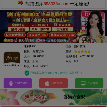
熊猫图库
598033a.com
一定谨记!
永利APP
类型：国产软件
授权：免费软件
星级：
大小：16.98MB
更新时间：2026.01.01
来源：永利
评分：9.9
环境：Android/iOS
已向本站押付1000万，请大家放心投注！
Android版
iPhone版
访问官网
澳门六合彩
香港六合彩