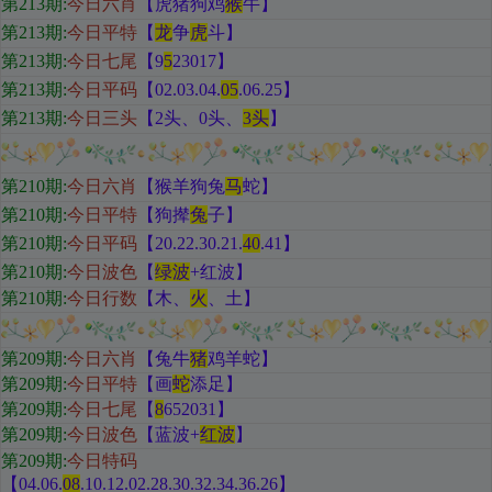
第213期
:
今日六肖
【虎猪狗鸡
猴
牛
】
第213期:
今日平特
【
龙
争
虎
斗
】
第213期:
今日七尾
【9
5
23017
】
第213期:
今日平码
【
02.03.04.
05
.06.25
】
第213期:
今日三头
【
2头、0头、
3头
】
第210期
:
今日六肖
【猴羊狗兔
马
蛇
】
第210期:
今日平特
【狗撵
兔
子
】
第210期:
今日平码
【
20.22.30.21.
40
.41
】
第210期:
今日波色
【
绿
波
+红波
】
第210期:
今日行数
【木
、
火
、土
】
第209期
:
今日六肖
【兔牛
猪
鸡羊蛇
】
第209期:
今日平特
【画
蛇
添足
】
第209期:
今日七尾
【
8
652031
】
第209期:
今日波色
【蓝
波+
红波
】
第209期:
今日特码
【04.06.
08
.10.12.02.28.30.32.34.36.26
】