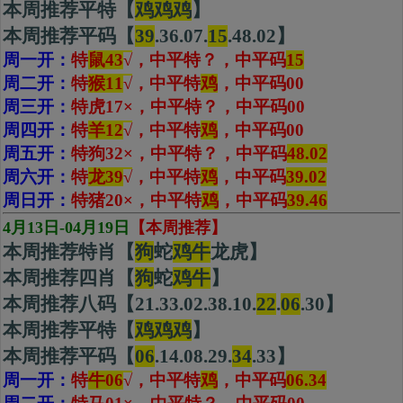
本周推荐平特【
鸡鸡鸡
】
本周推荐平码【
39
.36.07.
15
.48.02】
周一开：
特
鼠43
√
，中平特？，
中平码
15
周二开：
特
猴11
√
，中平特
鸡
，
中平码00
周三开：
特虎17×，中平特？，
中平码00
周四开：
特
羊12
√
，中平特
鸡
，
中平码00
周五开：
特狗32×，中平特？，
中平码
48.02
周六开：
特
龙39
√
，中平特
鸡
，
中平码
39.02
周日开：
特猪20×，中平特
鸡
，中平码
39.46
4月13日-04月19日
【本周推荐】
本周推荐特肖【
狗
蛇
鸡牛
龙虎】
本周推荐四肖【
狗
蛇
鸡
牛
】
本周推荐八码【21.33.02.38.10.
22
.
06
.30】
本周推荐平特【
鸡鸡鸡
】
本周推荐平码【
06
.14.08.29.
34
.33】
周一开：
特
牛06
√
，中平特
鸡
，
中平码
06.34