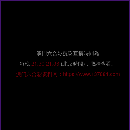
澳門六合彩攪珠直播時間為
每晚
21:30-21:36
(北京時間)，敬請查看。
澳门六合彩资料网：https://www.137884.com